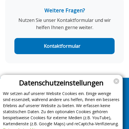
längere Zeiträume laden, ohne dass der
Ladestrom-Vertrag
aus und starten Sie durch!
Hinweis: Der Standby-Verbrauch kann je nach
Weitere Fragen?
Ladestationskarte
Ladevorgang unterbrochen wird.
Fahrzeugmodell und Softwarestand variieren.
Nutzen Sie unser Kontaktformular und wir
Eine regelmäßige Überprüfung und Anpassung
helfen Ihnen gerne weiter.
der Einstellungen kann helfen, den
Energieverlust zu optimieren.
Kontaktformular
Datenschutzeinstellungen
Wir setzen auf unserer Website Cookies ein. Einige wenige
Unternehmen
sind essenziell, während andere uns helfen, Ihnen ein besseres
Support
Erlebnis auf unserer Website zu bieten. Wir erfassen keine
statistischen Daten. Zu den optionalen Cookies gehören
Über uns
beispielsweise Cookies für externe Medien (z.B. YouTube),
Impressum
Kartendienste (z.B. Google Maps) und reCaptcha-Verifizierung.
Häufig gestellte Fragen