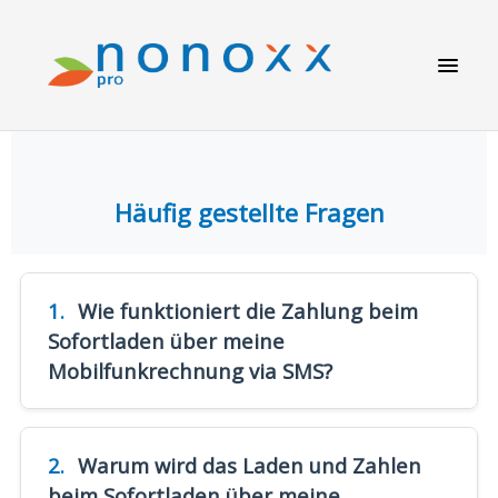
Häufig gestellte Fragen
1.
Wie funktioniert die Zahlung beim
Sofortladen über meine
Mobilfunkrechnung via SMS?
Starten Sie einen Ladevorgang durch Senden
einer SMS mit der Nummer des Ladepunktes
2.
Warum wird das Laden und Zahlen
(aufgedruckt an der Ladestation). In wenigen
beim Sofortladen über meine